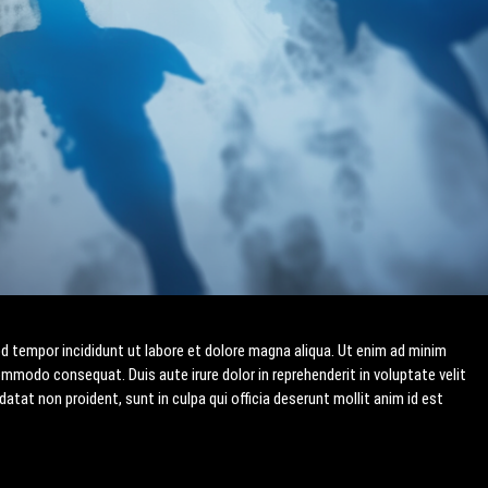
d tempor incididunt ut labore et dolore magna aliqua. Ut enim ad minim
commodo consequat. Duis aute irure dolor in reprehenderit in voluptate velit
datat non proident, sunt in culpa qui officia deserunt mollit anim id est