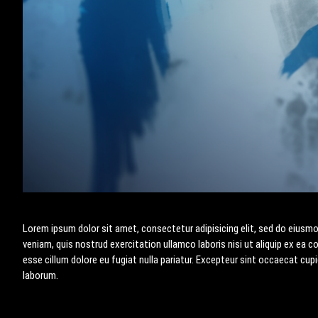
Lorem ipsum dolor sit amet, consectetur adipisicing elit, sed do eiusmo
veniam, quis nostrud exercitation ullamco laboris nisi ut aliquip ex ea 
esse cillum dolore eu fugiat nulla pariatur. Excepteur sint occaecat cupi
laborum.