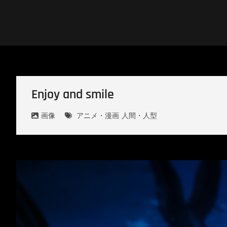
Skip
to
content
DESIGN4B
Enjoy and smile
画像
アニメ・漫画
人間・人型