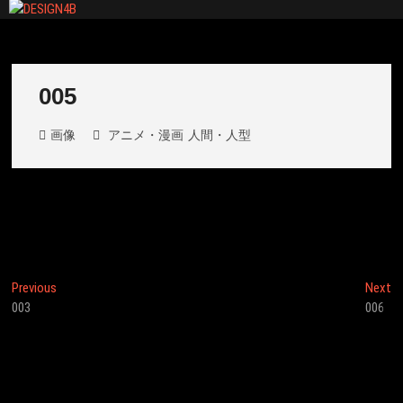
Skip
to
DESIGN4B
content
005
画像
アニメ・漫画
人間・人型
投
Previous
N
Previous
Next
post:
po
003
006
稿
ナ
ビ