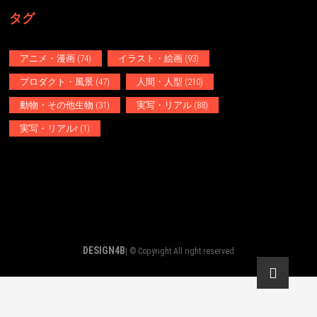
ゲ
タグ
ー
シ
アニメ・漫画
(74)
イラスト・絵画
(93)
ョ
プロダクト・風景
(47)
人間・人型
(210)
ン
動物・その他生物
(31)
実写・リアル
(88)
実写・リアルr
(1)
DESIGN4B
| © Copyright All right reserved