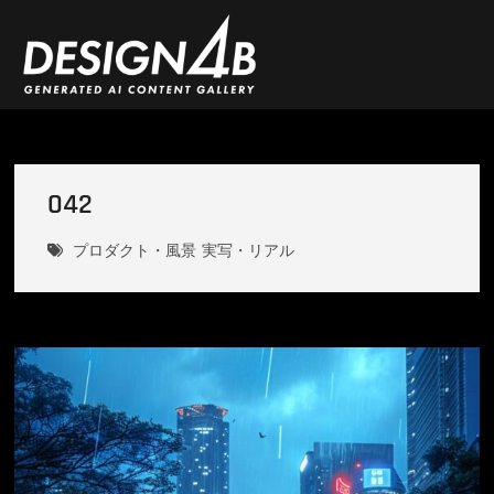
Skip
to
content
DESIGN4B
042
プロダクト・風景
実写・リアル