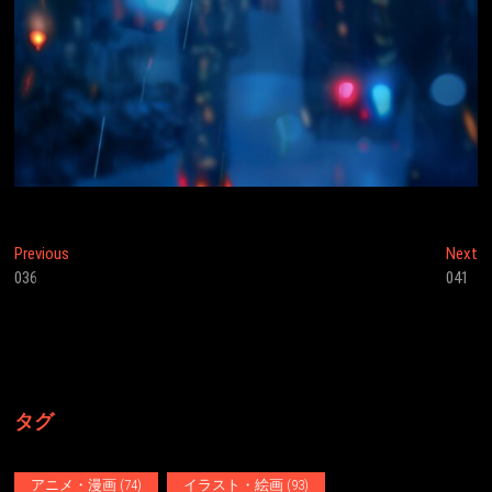
投
Previous
N
Previous
Next
post:
po
036
041
稿
ナ
ビ
ゲ
タグ
ー
シ
アニメ・漫画
(74)
イラスト・絵画
(93)