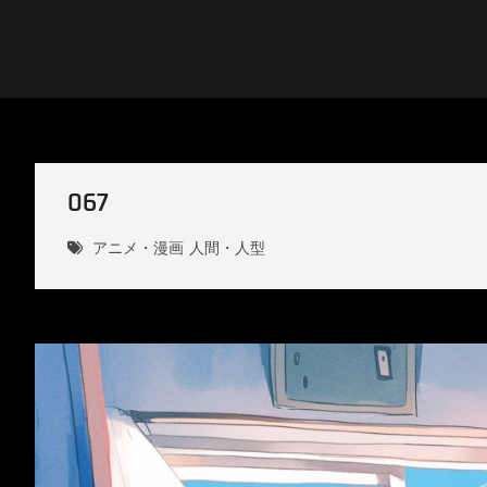
Skip
to
content
DESIGN4B
067
アニメ・漫画
人間・人型