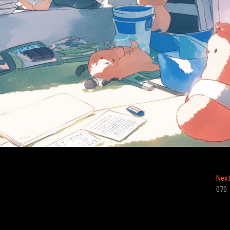
Nex
070