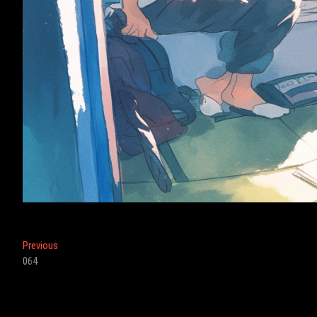
投
Previous
Previous
post:
064
稿
ナ
ビ