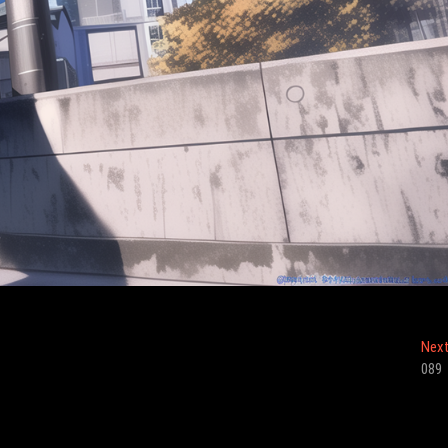
Nex
089