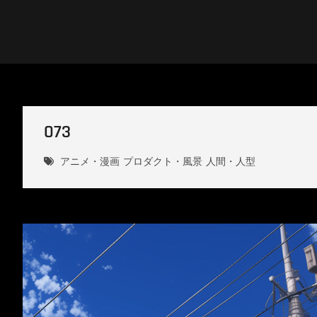
Skip
to
content
DESIGN4B
073
アニメ・漫画
プロダクト・風景
人間・人型