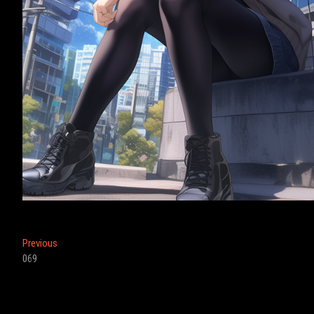
投
Previous
Previous
post:
069
稿
ナ
ビ