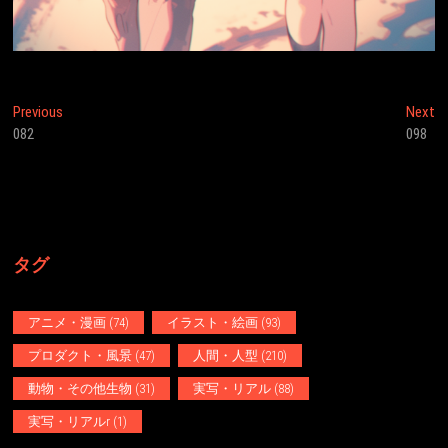
投
Previous
N
Previous
Next
post:
po
082
098
稿
ナ
ビ
ゲ
タグ
ー
シ
アニメ・漫画
(74)
イラスト・絵画
(93)
ョ
プロダクト・風景
(47)
人間・人型
(210)
ン
動物・その他生物
(31)
実写・リアル
(88)
実写・リアルr
(1)