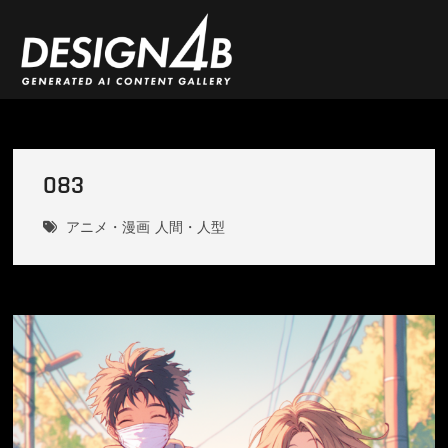
Skip
to
content
DESIGN4B
083
アニメ・漫画
人間・人型