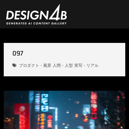
Skip
to
content
DESIGN4B
097
プロダクト・風景
人間・人型
実写・リアル