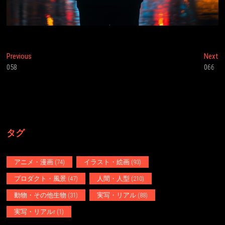
投
Previous
N
Previous
Next
post:
po
058
066
稿
ナ
ビ
ゲ
タグ
ー
シ
アニメ・漫画
(74)
イラスト・絵画
(93)
ョ
プロダクト・風景
(47)
人間・人型
(210)
ン
動物・その他生物
(31)
実写・リアル
(88)
実写・リアルr
(1)