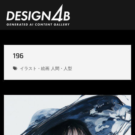
Skip
to
content
DESIGN4B
196
イラスト・絵画
人間・人型