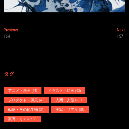
投
Previous
N
Previous
Next
post:
po
164
157
稿
ナ
ビ
ゲ
タグ
ー
シ
アニメ・漫画
(74)
イラスト・絵画
(93)
ョ
プロダクト・風景
(47)
人間・人型
(210)
ン
動物・その他生物
(31)
実写・リアル
(88)
実写・リアルr
(1)