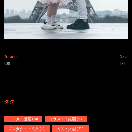
投
Previous
N
Previous
Next
post:
po
108
191
稿
ナ
ビ
ゲ
タグ
ー
シ
アニメ・漫画
(74)
イラスト・絵画
(93)
ョ
プロダクト・風景
(47)
人間・人型
(210)