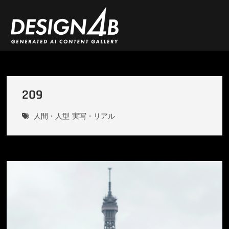
Skip
to
content
DESIGN4B
209
人間・人型
実写・リアル