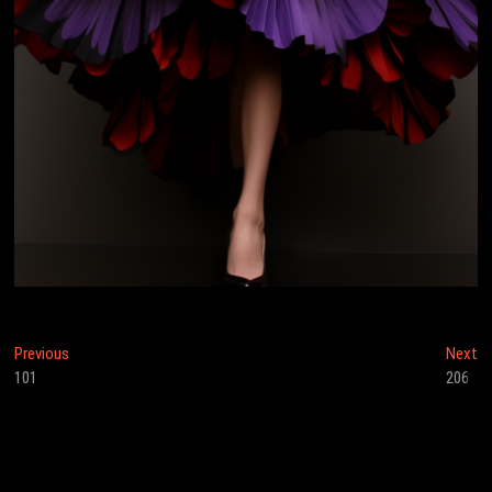
投
Previous
N
Previous
Next
post:
po
101
206
稿
ナ
ビ