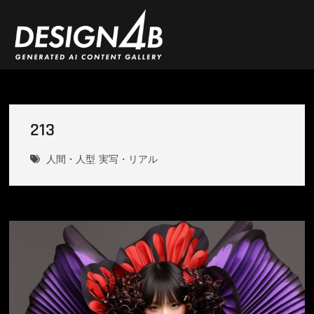
Skip
to
content
DESIGN4B
213
人間・人型
実写・リアル