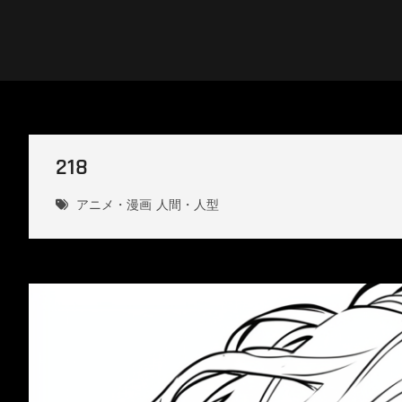
Skip
to
content
DESIGN4B
218
アニメ・漫画
人間・人型