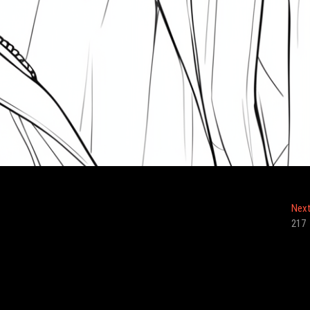
Nex
217