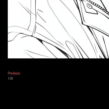
投
Previous
Previous
post:
159
稿
ナ
ビ
ゲ