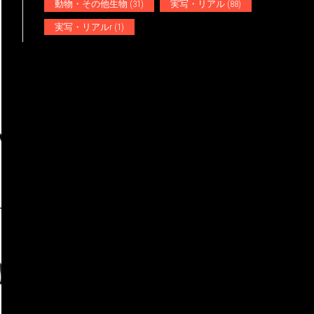
動物・その他生物
(31)
実写・リアル
(88)
実写・リアルr
(1)