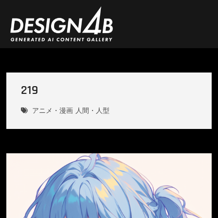
Skip
to
content
DESIGN4B
219
アニメ・漫画
人間・人型