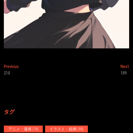
投
Previous
N
Previous
Next
post:
po
210
189
稿
ナ
ビ
ゲ
タグ
ー
シ
アニメ・漫画
(74)
イラスト・絵画
(93)